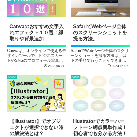
Canvaのおすすめ文字入
SafariでWebページ全体
れエフェクト１０選！縁
のスクリーンショットを
取りや背景追加 …
撮る方法。
Canvaは、オンラインで使えるデ
SafariでWebページ全体のスクリ
ザインツールで、ビジネスカー
ーンショットを撮る方法は、以
ドやSNSのプロフィール写真、
下の手順で行うことができま
バナーなど、様々なシーンで利
す。
2023.06.01
2023.05.07
用されます。特に、初心者でも
使いやすいと評判の高いCanva
Adobe
Adobe
は、文字入れエフェクトにも力
を入れています。
【Illustrator】でオブジ
Illustratorでカラーハー
ェクトが選択できない時
フトーン網点簡単作成！
の解決法とは？
初心者でも分かる方法！