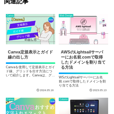
関連記事
Canva
Web Design
Canva定規表示とガイド
AWSのLightsail
サーバ
線の出し方
ー
にお名前.comで取得
したドメインを割り当て
Canvaを使用して定規表示とガイ
る方法
ド線、グリッドを出す方法につ
いて紹介します。Canvaは、グラ
WSのLightsailサーバーにお名
フィックデザインやプレゼンテ
前.comで取得したドメインを割
ーション作成に便利なツールで
り当てる方法
すが、定規とガイド線、グリッ
2024.05.16
2023.05.13
ドを使うことでより正確で効率
的な作業が可能となります。
Canva
Column