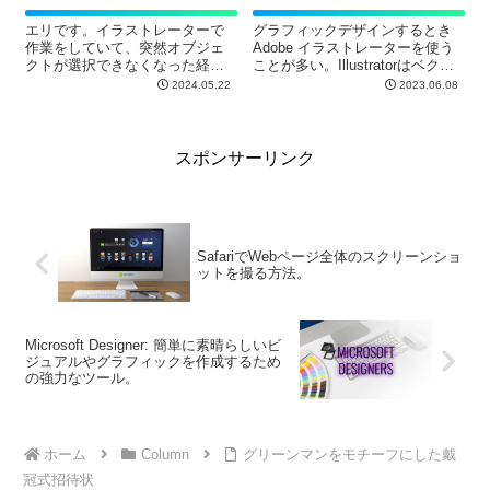
エリです。イラストレーターで
グラフィックデザインするとき
作業をしていて、突然オブジェ
Adobe イラストレーターを使う
クトが選択できなくなった経験
ことが多い。Illustratorはベクタ
はありませんか？今日はオブジ
ーベースのデザインソフトウェ
2024.05.22
2023.06.08
ェクトが選択できなくなった原
アであり、ロゴデザイン、アイ
因と解決をお話しします。 その
コン作成、イラストレーション
ような状況は、クリエイティブ
など、さまざまなグラフィック
なフローを中断し、フラストレ
デザインのニーズに対応...
スポンサーリンク
ーショ...
SafariでWebページ全体のスクリーンショ
ットを撮る方法。
Microsoft Designer: 簡単に素晴らしいビ
ジュアルやグラフィックを作成するため
の強力なツール。
ホーム
Column
グリーンマンをモチーフにした戴
冠式招待状