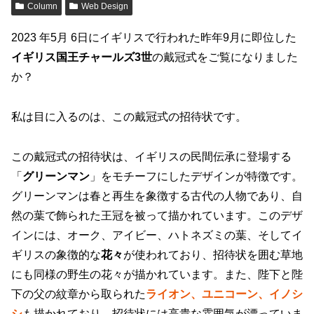
Column
Web Design
2023 年5月 6日にイギリスで行われた昨年9月に即位した
イギリス国王チャールズ3世
の戴冠式をご覧になりました
か？
私は目に入るのは、この戴冠式の招待状です。
この戴冠式の招待状は、イギリスの民間伝承に登場する
「
グリーンマン
」をモチーフにしたデザインが特徴です。
グリーンマンは春と再生を象徴する古代の人物であり、自
然の葉で飾られた王冠を被って描かれています。このデザ
インには、オーク、アイビー、ハトネズミの葉、そしてイ
ギリスの象徴的な
花々
が使われており、招待状を囲む草地
にも同様の野生の花々が描かれています。また、陛下と陛
下の父の紋章から取られた
ライオン、ユニコーン、イノシ
シ
も描かれており、招待状には高貴な雰囲気が漂っていま