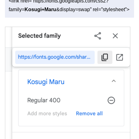
<link href=”https://fonts.googleapis.com/css2?
family=
Kosugi+Maru
&display=swap” rel=”stylesheet”>