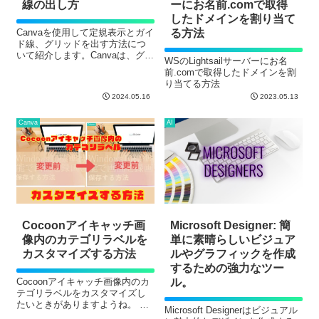
線の出し方
ー
にお名前.comで取得
したドメインを割り当て
Canvaを使用して定規表示とガイ
る方法
ド線、グリッドを出す方法につ
いて紹介します。Canvaは、グラ
WSのLightsailサーバーにお名
フィックデザインやプレゼンテ
前.comで取得したドメインを割
ーション作成に便利なツールで
り当てる方法
すが、定規とガイド線、グリッ
2024.05.16
2023.05.13
ドを使うことでより正確で効率
的な作業が可能となります。
Canva
AI
Cocoonアイキャッチ画
Microsoft Designer: 簡
像内のカテゴリラベルを
単に素晴らしいビジュア
カスタマイズする方法
ルやグラフィックを作成
するための強力なツー
Cocoonアイキャッチ画像内のカ
ル。
テゴリラベルをカスタマイズし
たいときがありますようね。 下
Microsoft Designerはビジュアル
記の画像変更前、左上カテゴリ