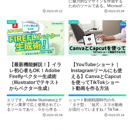
に魅力的なデザインを作成する
ー背景色は茶色ですが、変更後
ためのツールである。Microsoft
青緑色になりました。 アイキャ
365の一部として、さまざまなタ
2023.05.22
2023.05.08
ッチ画像内のカテゴリラベルの
イプのグラフィックを作成する
カスタマイズ ...
ための幅広い機能を提供する包
Adobe
Canva
括的なグラフィックデザインツ
ールで...
【最新機能解説！】イラ
【YouTubeショート｜
レ初心者もOK！Adobe
Instagramリールにも使
Fireflyベクター生成術
える】CanvaとCapcut
（Illustratorでテキスト
を使ってTikTokショー
からベクター生成）
ト動画を作る方法
エリです。Adobe Illustratorはデ
ショート動画戦国時代の今、
ザイン業界で広く使用されてい
「タテ型」「短尺」スマホ動画
るツールであり、０から作るの
が流行っていますね！TikTok｜
は大変ですようね。 いまは
YouTubeショート｜Instagramリ
2024.05.09
2023.05.19
Illustratorは、Adobe Fireflyの先
ール｜LINE VOOMなど〜 Canva
進的な生成AI技術を活用し、最
とCapCutを使用してショート動
新機能「テキスト...
画が簡単に作れます。Ti...