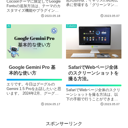
冠式招待状；イギリスの民間伝
Cocoonテーマに限定してGoogle
承に登場する「グリーンマン」
Fontsの追加方法は、テーマのカ
をモチーフにしたデザインが特
スタマイズ機能やプラグインを
徴です。
使用する方法が一般的です。
2023.05.18
2023.05.07
Google Fontsの公式ウェブサイ
トを直接使用する方法は、通常
AI
Column
のHTMLやCSSの開発において一
般的で...
Google Gemini Pro 基
SafariでWebページ全体
本的な使い方
のスクリーンショットを
撮る方法。
エリです。今日はグーグルの
Gemini 1.5 Proをお話したいと思
SafariでWebページ全体のスクリ
います。 2024年2月、グーグル
ーンショットを撮る方法は、以
が同社の生成AI製品
下の手順で行うことができま
「Gemini（ジェミニ）」へのリ
す。
2024.05.17
2023.05.07
ブランディングを発表し、同社
の生成AIチャットサービス
「Bard」も「Ge...
スポンサーリンク